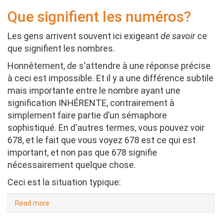
indicateurs
Que signifient les numéros?
de
temps
Les gens arrivent souvent ici exigeant
de savoir
ce
11:11
que signifient les nombres.
me
rendent
Honnêtement, de s'attendre à une réponse précise
fou
à ceci est impossible. Et il y a une différence subtile
!
mais importante entre le nombre ayant une
signification INHÉRENTE, contrairement à
simplement faire partie d’un sémaphore
sophistiqué. En d'autres termes, vous pouvez voir
678, et le fait que vous voyez 678 est ce qui est
important, et non pas que 678 signifie
nécessairement quelque chose.
Ceci est la situation typique:
Read more
about
Que