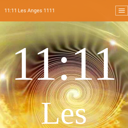
Skip
to
11:11 Les Anges 1111
Tog
main
nav
content
11:11
Les