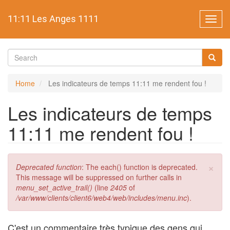
Skip
to
11:11 Les Anges 1111
Toggl
main
navig
content
Search
form
Search
Home
Les indicateurs de temps 11:11 me rendent fou !
Les indicateurs de temps
11:11 me rendent fou !
×
Error
Deprecated function
: The each() function is deprecated.
message
This message will be suppressed on further calls in
menu_set_active_trail()
(line
2405
of
/var/www/clients/client6/web4/web/includes/menu.inc
).
C'est un commentaire très typique des gens qui