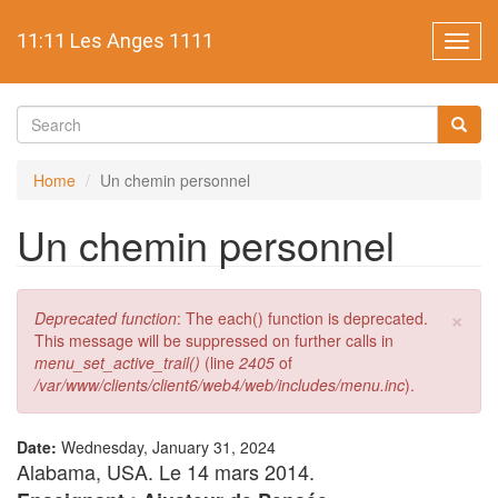
Skip
to
11:11 Les Anges 1111
Toggl
main
navig
content
Search
form
Search
Home
Un chemin personnel
Un chemin personnel
×
Error
Deprecated function
: The each() function is deprecated.
message
This message will be suppressed on further calls in
menu_set_active_trail()
(line
2405
of
/var/www/clients/client6/web4/web/includes/menu.inc
).
Date:
Wednesday, January 31, 2024
Alabama, USA. Le 14 mars 2014.