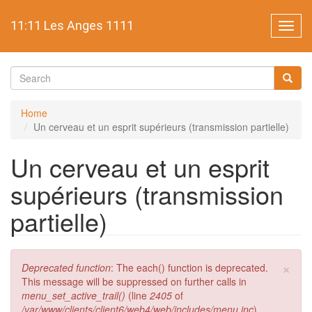
Skip
to
11:11 Les Anges 1111
Toggl
main
navig
content
Search
form
Search
Home
Un cerveau et un esprit supérieurs (transmission partielle)
Un cerveau et un esprit
supérieurs (transmission
partielle)
×
Error
Deprecated function
: The each() function is deprecated.
message
This message will be suppressed on further calls in
menu_set_active_trail()
(line
2405
of
/var/www/clients/client6/web4/web/includes/menu.inc
).