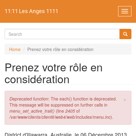
Skip
to
11:11 Les Anges 1111
Toggl
main
navig
content
Search
form
Search
Home
Prenez votre rôle en considération
Prenez votre rôle en
considération
×
Error
Deprecated function
: The each() function is deprecated.
message
This message will be suppressed on further calls in
menu_set_active_trail()
(line
2405
of
/var/www/clients/client6/web4/web/includes/menu.inc
).
District d'Illawarra, Australie, le 06 Décembre 2013.