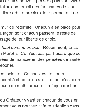
 certains peuvent penser qu’ils vont vivre
e fallacieux rempli des fantasmes de leur
 libre arbitre précieux leur permettant de
le mur de l’éternité. Chacun a sa place pour
t la façon dont chacun passera le reste de
usage de leur liberté de choix.
. Récemment, tu as
n haut comme en bas
ph Murphy. Ce n’est pas par hasard que ce
pensées de maladie en des pensées de santé
roprier.
consciente. Ce choix est toujours
ndent à chaque instant. Le tout c’est d’en
eureuse ou malheureuse. La façon dont on
le du Créateur vivant en chacun de vous en
ulement vous pouviez y faire attention dans