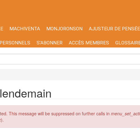
KE
MACHIVENTA
MONJORONSON
AJUSTEUR DE PENSÉE
 PERSONNELS
S'ABONNER
ACCÈS MEMBRES
GLOSSAIR
 lendemain
ated. This message will be suppressed on further calls in
menu_set_activ
c
).