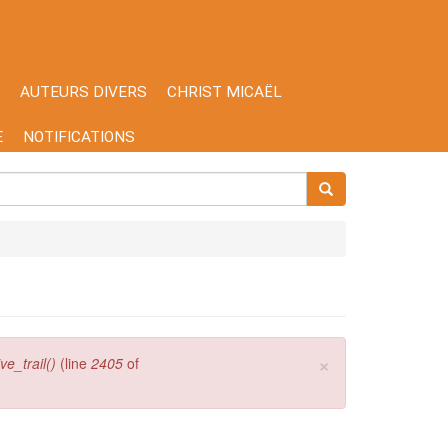
AUTEURS DIVERS
CHRIST MICAËL
E
NOTIFICATIONS
×
e_trail()
(line
2405
of