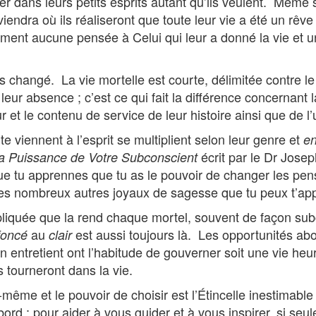
dans leurs petits esprits autant qu’ils veulent. Même si
viendra où ils réaliseront que toute leur vie a été un rêv
ement aucune pensée à Celui qui leur a donné la vie et un
ais changé. La vie mortelle est courte, délimitée contre 
e leur absence ; c’est ce qui fait la différence concernan
 et le contenu de service de leur histoire ainsi que de l’
 viennent à l’esprit se multiplient selon leur genre et
e
écrit par le Dr Jose
a Puissance de Votre Subconscient
in que tu apprennes que tu as le pouvoir de changer les 
 des nombreux autres joyaux de sagesse que tu peux t’app
pliquée que la rend chaque mortel, souvent de façon sub
au
est aussi toujours là. Les opportunités abo
foncé
clair
n entretient ont l’habitude de gouverner soit une vie h
 tourneront dans la vie.
e-même et le pouvoir de choisir est l’Étincelle inestimab
bord : pour aider à vous guider et à vous inspirer, si se