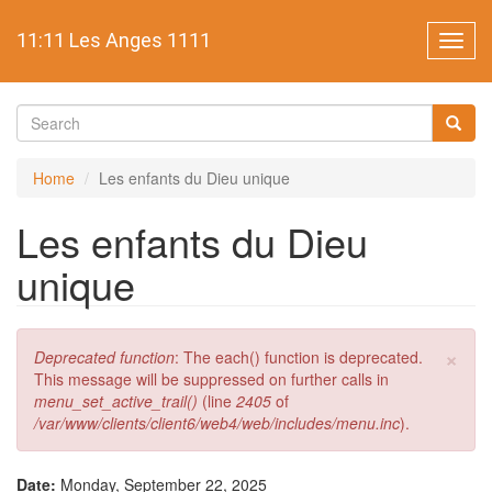
Skip
to
11:11 Les Anges 1111
Toggl
main
navig
content
Search
form
Search
Home
Les enfants du Dieu unique
Les enfants du Dieu
unique
×
Error
Deprecated function
: The each() function is deprecated.
message
This message will be suppressed on further calls in
menu_set_active_trail()
(line
2405
of
/var/www/clients/client6/web4/web/includes/menu.inc
).
Date:
Monday, September 22, 2025