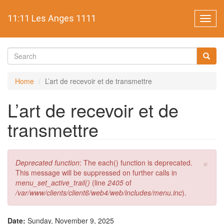
Skip
to
11:11 Les Anges 1111
Toggl
main
navig
content
Search
form
Search
Home
L’art de recevoir et de transmettre
L’art de recevoir et de
transmettre
×
Error
Deprecated function
: The each() function is deprecated.
message
This message will be suppressed on further calls in
menu_set_active_trail()
(line
2405
of
/var/www/clients/client6/web4/web/includes/menu.inc
).
Date:
Sunday, November 9, 2025