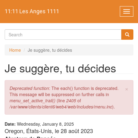
Skip
to
11:11 Les Anges 1111
Toggl
main
navig
content
Search
form
Search
Home
Je suggère, tu décides
Je suggère, tu décides
×
Error
Deprecated function
: The each() function is deprecated.
message
This message will be suppressed on further calls in
menu_set_active_trail()
(line
2405
of
/var/www/clients/client6/web4/web/includes/menu.inc
).
Date:
Wednesday, January 8, 2025
Oregon, États-Unis, le 28 août 2023