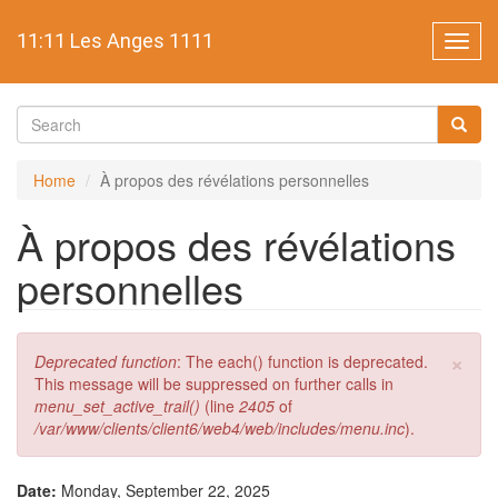
Skip
to
11:11 Les Anges 1111
Toggl
main
navig
content
Search
form
Search
Home
À propos des révélations personnelles
À propos des révélations
personnelles
×
Error
Deprecated function
: The each() function is deprecated.
message
This message will be suppressed on further calls in
menu_set_active_trail()
(line
2405
of
/var/www/clients/client6/web4/web/includes/menu.inc
).
Date:
Monday, September 22, 2025